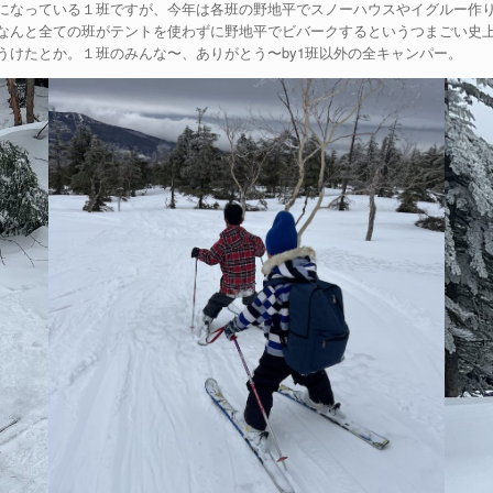
になっている１班ですが、今年は各班の野地平でスノーハウスやイグルー作
なんと全ての班がテントを使わずに野地平でビバークするというつまごい史
うけたとか。１班のみんな〜、ありがとう〜by1班以外の全キャンパー。