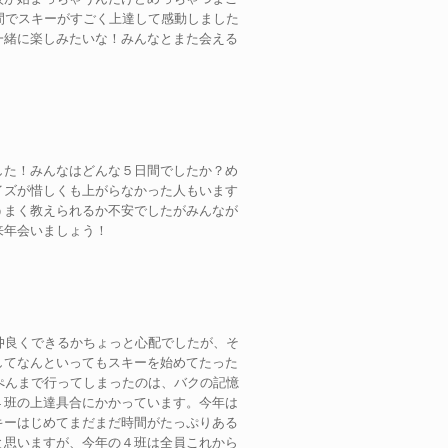
間でスキーがすごく上達して感動しました
一緒に楽しみたいな！みんなとまた会える
した！みんなはどんな５日間でしたか？め
イズが惜しくも上がらなかった人もいます
うまく教えられるか不安でしたがみんなが
来年会いましょう！
仲良くできるかちょっと心配でしたが、そ
してなんといってもスキーを始めてたった
ぺんまで行ってしまったのは、バクの記憶
４班の上達具合にかかっています。今年は
キーはじめてまだまだ時間がたっぷりある
と思いますが、今年の４班は全員これから