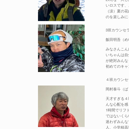
いロスです、
（涙）夏の花
のを楽しみに
3班カウンセ
飯田明吾（め
みなさんこん
いちゃんは自
が絶対みんな
初めてのキャ
４班カウンセ
岡村泰斗（ば
天才すぎる４
んな心配を感
1時間でリフ
ではないくら
迷わずみんな
人、小学校高