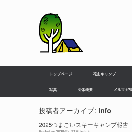
トップページ
花山キャンプ
写真
団体概要
メルマガ
投稿者アーカイブ:
info
2025つまごいスキーキャンプ報告
Posted on
2025年4月7日
by
info