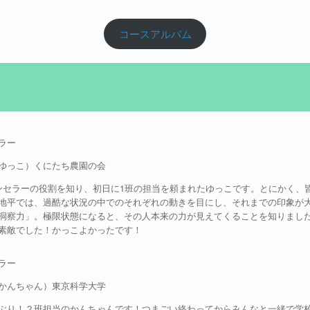
コースアルバム
ラー
ゆっこ）くにたち農園の会
ンセラーの役割を知り、初日に1班の担当を頼まれたゆっこです。とにかく、
地平では、過酷な状況の中でのそれぞれの動きを目にし、それまでの印象が
洞察力」。極限状態になると、その人本来の力が見えてくることを知りまし
素敵でした！かっこよかったです！
ラー
かんちゃん）東京科学大学
ぶり！２班担当のかんちゃんです！つまごい終わってからみんなと一緒で学