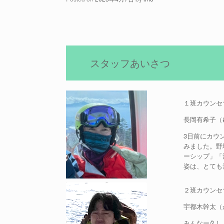
スタッフあいさつ
１班カウンセ
長岡有希子（
3日前にカウ
みました。野
ーシップ」「
姿は、とても
２班カウンセ
宇都木幹太（
みんなー久し