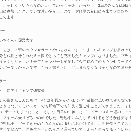
、、それくらいみんなのおかげでめっちゃ楽しかった！！2班のみんなは5日
山に参加したことない友達が多かったので、ぜひ夏の花山にも来て大自然を
してます
ラー
いちゃん）麗澤大学
にちは。３班のカウンセラーのめいちゃんです。つまごいキャンプお疲れで
分も成長させられた５日間でとっても充実したキャンプになりました。プラ
うまくなりました！去年キャンパーを卒業して今年初めてのカウンセラーで
ンパーでよかったです！もっと書きたいけど止まらなくなりそうなのでまた
ラー
く）幼少年キャンプ研究会
班の皆さんこんにちは！4班は年長から小6までの年齢幅の広い班でみんなで
じさせないくらいスキーでも野地平でも仲良く過ごすことができました。そ
トに乗ってしまったこと、そして2日目の午後にはゴンドラでスキー場のてっ
いスキーの天才ぞろいの班でした。野地平にみんなでいけるかどうかは実は
で野地平にゴーできたのもみんなの頑張りのおかげです。小学校低学年でス
学年で始めて、同級生たちがスイスイ滑っていてちょっと焦ってる人もいた