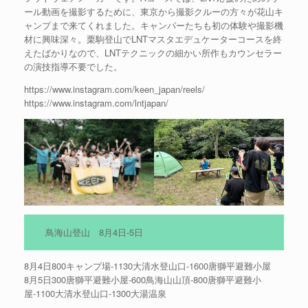
ール動画を撮影するために、東京から撮影クルーの方々が花山キ
ャンプまで来てくれました。キャンパーたちも初の体験や撮影機
材に興味深々。栗駒登山でLNTマスタエデュケーターコースを終
えたばかりなので、LNTテクニックの細かい所作もカウンセラー
の演技指導不要でした。
https://www.instagram.com/keen_japan/reels/
https://www.instagram.com/lntjapan/
鳥海山登山 8月4日-5日
8月4日800キャンプ場-1130大清水登山口-1600唐獅平避難小屋
8月5日300唐獅平避難小屋-600鳥海山山頂-800唐獅平避難小
屋-1100大清水登山口-1300大湯温泉