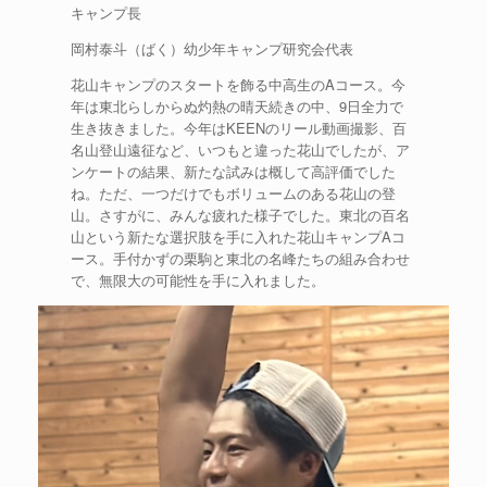
キャンプ長
岡村泰斗（ばく）幼少年キャンプ研究会代表
花山キャンプのスタートを飾る中高生のAコース。今
年は東北らしからぬ灼熱の晴天続きの中、9日全力で
生き抜きました。今年はKEENのリール動画撮影、百
名山登山遠征など、いつもと違った花山でしたが、ア
ンケートの結果、新たな試みは概して高評価でした
ね。ただ、一つだけでもボリュームのある花山の登
山。さすがに、みんな疲れた様子でした。東北の百名
山という新たな選択肢を手に入れた花山キャンプAコ
ース。手付かずの栗駒と東北の名峰たちの組み合わせ
で、無限大の可能性を手に入れました。