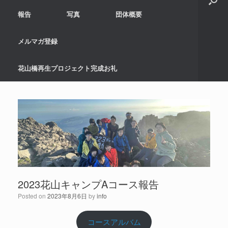
報告
写真
団体概要
メルマガ登録
花山橋再生プロジェクト完成お礼
2023花山キャンプAコース報告
Posted on
2023年8月6日
by
info
コースアルバム