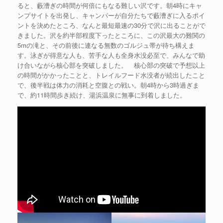
ると、藪漕ぎの時間が何倍にもなる難しい沢です。朝4時にキャ
ンプサイトを出発し、キャンパーが自分たちで藪漕ぎに入るポイ
ントを決めたところ、なんと最短最速の30分で沢に出ることがで
きました。沢を約半部程度下ったところに、この沢最大の難関の
5mの滝と、その前後に連なる無数のゴルジュ帯が待ち構えま
す。泳ぎが得意な人も、苦手な人も全身水没必至で、みんなで助
け合いながら核心部を突破しました。 核心部の突破で予想以上
の時間がかかったことと、トレイルフード水没者が続出したこと
で、後半戦は体力の消耗と空腹との戦い。朝4時から3時過ぎま
で、約11時間歩き続け、湯浜温泉に無事に到着しました。