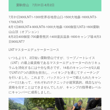
栗駒登山 7月31日-8月2日
7月31日900LNT1-1300世界谷地登山口-1500大地森-1600LNT3-
1700LNT5
8月1日800LNT4-900LNT6-1000大地森-1300御室/LNT2-1600栗駒
山山頂（オプション）
8月2日400御室-700麝香熊沢-1400湯浜温泉-1600キャンプ場-8月3
日900LNT7
LNTマスターエデュケーターコース
いつもより1、2日短い栗駒登山ですが、リーブノートレイス
（LNT）の最上級資格であるマスターエデュケーターのカリキュ
ラムを消化するには十分な長さです。14名のキャンパーが2人組
でLNTの7つの原則を担当し、ハイキングを通じてティーチング
を行いました。これまで、バックカントリーで鍛えられたキャン
パーだけあって、それぞれのテクニックが超実践的。残念ながら
資格を出すことはできませんでしたが、キャンプの指導者レベル
にキャンパーに成長しました。