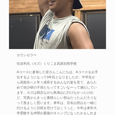
カウンセラー
住吉利允（カズ）くりこま高原自然学校
Aコースに参加した皆さんこんにちは。Aコースをお手
伝するようになって3年目となりましたが、中学生か
ら高校生へと年々成長するみんなの姿を見て、あらた
めて幼少研の子供たちってすごいなーって感心してい
ます。カズは残念ながら鳥海山に行けなかったけれ
ど、写真からきっと素晴らしい登山だったんだろうな
って羨ましく思います。来年は、百名山登山も一緒に
行けるように日程を空けておこうっと。今年は来年大
学受験する仲間が最後のキャンプになったかもしれま