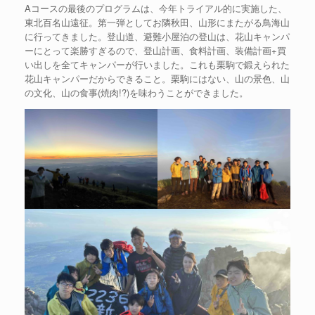
Aコースの最後のプログラムは、今年トライアル的に実施した、
東北百名山遠征。第一弾としてお隣秋田、山形にまたがる鳥海山
に行ってきました。登山道、避難小屋泊の登山は、花山キャンパ
ーにとって楽勝すぎるので、登山計画、食料計画、装備計画+買
い出しを全てキャンパーが行いました。これも栗駒で鍛えられた
花山キャンパーだからできること。栗駒にはない、山の景色、山
の文化、山の食事(焼肉!?)を味わうことができました。