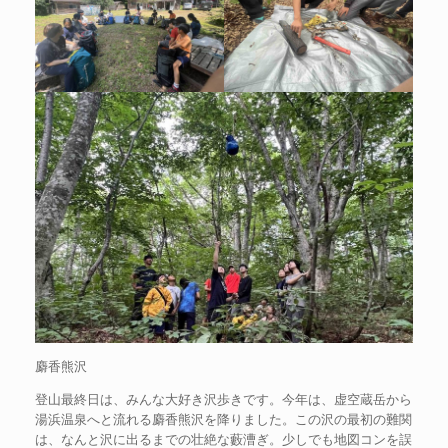
麝香熊沢
登山最終日は、みんな大好き沢歩きです。今年は、虚空蔵岳から
湯浜温泉へと流れる麝香熊沢を降りました。この沢の最初の難関
は、なんと沢に出るまでの壮絶な藪漕ぎ。少しでも地図コンを誤