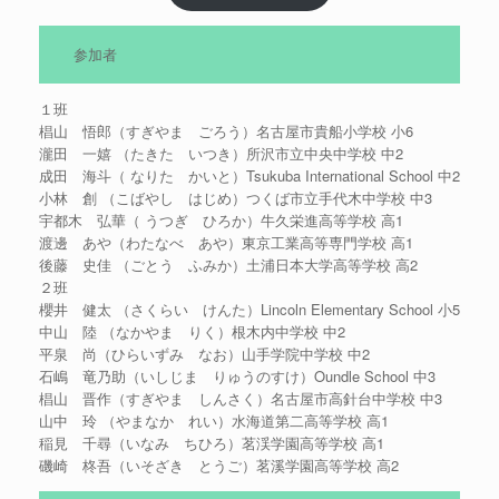
参加者
１班
椙山 悟郎（すぎやま ごろう）名古屋市貴船小学校 小6
瀧田 一嬉 （たきた いつき）所沢市立中央中学校 中2
成田 海斗（ なりた かいと）Tsukuba International School 中2
小林 創 （こばやし はじめ）つくば市立手代木中学校 中3
宇都木 弘華（ うつぎ ひろか）牛久栄進高等学校 高1
渡邊 あや（わたなべ あや）東京工業高等専門学校 高1
後藤 史佳 （ごとう ふみか）土浦日本大学高等学校 高2
２班
櫻井 健太 （さくらい けんた）Lincoln Elementary School 小5
中山 陸 （なかやま りく）根木内中学校 中2
平泉 尚（ひらいずみ なお）山手学院中学校 中2
石嶋 竜乃助（いしじま りゅうのすけ）Oundle School 中3
椙山 晋作（すぎやま しんさく）名古屋市高針台中学校 中3
山中 玲 （やまなか れい）水海道第二高等学校 高1
稲見 千尋（いなみ ちひろ）茗渓学園高等学校 高1
磯崎 柊吾（いそざき とうご）茗溪学園高等学校 高2