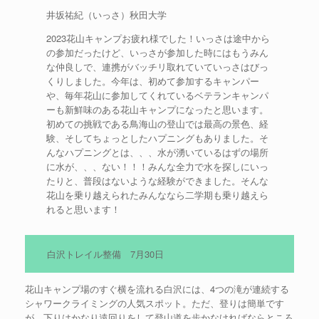
井坂祐紀（いっさ）秋田大学
2023花山キャンプお疲れ様でした！いっさは途中から
の参加だったけど、いっさが参加した時にはもうみん
な仲良しで、連携がバッチリ取れていていっさはびっ
くりしました。今年は、初めて参加するキャンパー
や、毎年花山に参加してくれているベテランキャンパ
ーも新鮮味のある花山キャンプになったと思います。
初めての挑戦である鳥海山の登山では最高の景色、経
験、そしてちょっとしたハプニングもありました。そ
んなハプニングとは、、、水が湧いているはずの場所
に水が、、、ない！！！みんな全力で水を探しにいっ
たりと、普段はないような経験ができました。そんな
花山を乗り越えられたみんななら二学期も乗り越えら
れると思います！
白沢トレイル整備 7月30日
花山キャンプ場のすぐ横を流れる白沢には、4つの滝が連続する
シャワークライミングの人気スポット。ただ、登りは簡単です
が、下りはかなり遠回りをして登山道を歩かなければならところ