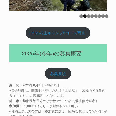
2025花山キャンプBコース写真
2025年(今年)の募集概要
募集要項
期 間
：2025年8月8日〜8月12日
※集合解散は、関東地区在住の方は「上野駅」、宮城地区在住の
方は「くりこま高原駅」となります。
対 象
：幼稚園年長児〜小学校4年生40名（最小催行12名）
参加費
：62,000円（くりこま駅集合50,000円）
※賛助会員以外の方は、参加費に加え、臨時会費として5,000円が