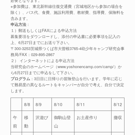
必要となります。
※参加費は、東北新幹線往復交通費（宮城地区から参加の場合を
除く）、バス代、食費、施設利用費、教材費、指導費、保険料を
含みます。
申込方法
：
１）郵送もしくはFAXによる申込方法
募集要項をダウンロードし、添付の申込書に必要事項を記入の
上、6月27日までにお送り下さい。
〒300-3253茨城県つくば市大曽根3765-4幼少年キャンプ研究会事
務局/FAX：029-895-2867
２） インターネットによる申込方法
当研究会のホームページ（www.yoshonencamp.com/camp/）か
ら6月27日までに申込をして下さい。
プログラム
：3日目に日帰りの冒険登山を行います。学年に応じ
て難易度の異なるルートをキャンパーが自分で考え、自分で決定
します。
8/8
8/9
8/10
8/11
8/12
午
移
沢遊び
御駒山登
お土産作り
撤収
前
動
山