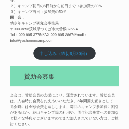
２）キャンプ初日の6日前から前日まで→参加費の30％
３）キャンプ当日→参加費の50％
問 合
：
幼少年キャンプ研究会事務局
〒300-3253茨城県つくば市大曽根3765-4
Tel：029-895-3775/FAX:029-895-2867/Email：
info@yoshonencamp.com
申し込み（締切6月30日）
賛助会募集
当会は、賛助会員の支援により、運営されています。賛助会員
は、入会時に会費をお支払いいただき、5年間据え置きとして、
退会時には全額会費を返しします。毎回のキャンプ参加費に割引
があるほか、花山キャンプ場の利用や、周年記念事業への参加な
ど様々な特典がございますのでまだ加入されていない方は、ご検
討ください。