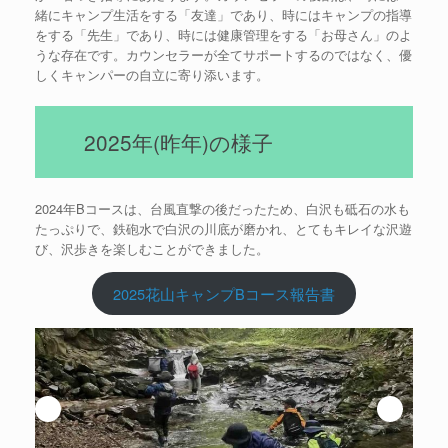
緒にキャンプ生活をする「友達」であり、時にはキャンプの指導
をする「先生」であり、時には健康管理をする「お母さん」のよ
うな存在です。カウンセラーが全てサポートするのではなく、優
しくキャンパーの自立に寄り添います。
2025年(昨年)の様子
2024年Bコースは、台風直撃の後だったため、白沢も砥石の水も
たっぷりで、鉄砲水で白沢の川底が磨かれ、とてもキレイな沢遊
び、沢歩きを楽しむことができました。
2025花山キャンプBコース報告書