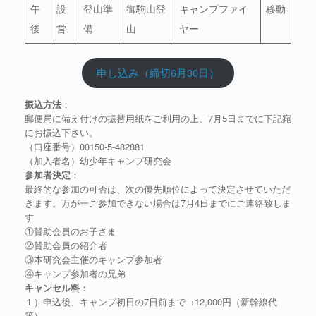
午
設
登山準
御駒山登
キャンプファイ
移動
後
営
備
山
ヤー
申し込み（締切6月30日）
振込方法
：
郵便局に備え付けの振替用紙をご利用の上、7月5日までに下記宛
にお振込下さい。
（口座番号）00150-5-482881
（加入者名）幼少年キャンプ研究会
参加者決定
：
最終的な参加の可否は、次の優先順位によって決定させていただ
きます。万が一ご参加できない場合は7月4日までにご連絡致しま
す
①賛助会員のお子さま
②賛助会員の紹介者
③本研究会主催のキャンプ参加者
④キャンプ参加者の兄弟
キャンセル料
：
１）申込後、キャンプ初日の7日前まで→12,000円（新幹線代
等）