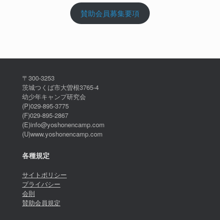
賛助会員募集要項
〒300-3253
茨城つくば市大曽根3765-4
幼少年キャンプ研究会
(P)029-895-3775
(F)029-895-2867
(E)info@yoshonencamp.com
(U)www.yoshonencamp.com
各種規定
サイトポリシー
プライバシー
会則
賛助会員規定