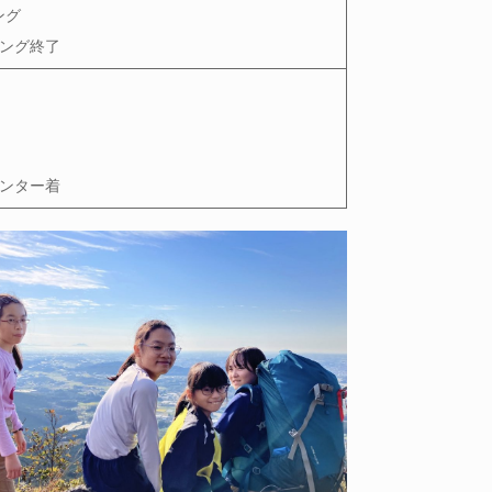
ング
ミング終了
センター着