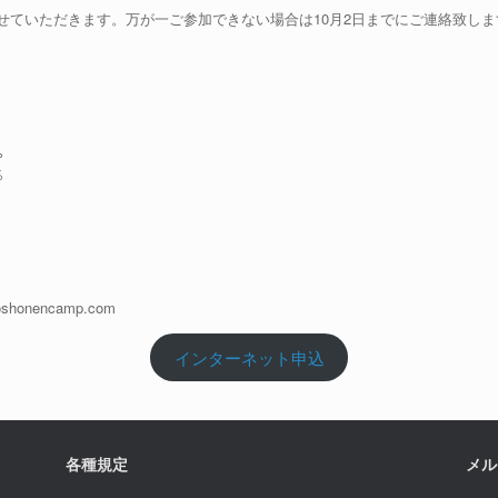
せていただきます。万が一ご参加できない場合は10月2日までにご連絡致しま
%
％
yoshonencamp.com
インターネット申込
各種規定
メル