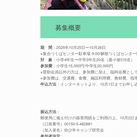
募集概要
期 間
：2025年10月25日〜10月26日
※集合つくばセンター駐車場 9:00/解散つくばセンター駐
対 象
：小学4年生〜中学3年生20名（最小催行6名）
参加費
：小学生15,000円/中学生20,000円
※賛助会員以外の方は、参加費に加え、臨時会費として5
※参加費は、交通費、食費、施設利用費、教材費、指
申込方法
：インターネットより、10月1日までお申し
振込方法
：
郵便局に備え付けの振替用紙をご利用の上、10月2日
（口座番号）00150-5-482881
（加入者名）幼少年キャンプ研究会
参加者決定
：