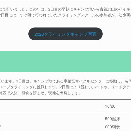
にて行いました。この年は、2日目の早朝にキャンプ地から古賀志山のハイキ
2日目には、すぐ隣で行われていたクライミングスクールの参加者が、幼少研
2023クライミングキャンプ写真
行います。1日目は、キャンプ地である宇都宮サイクルセンターに移動し、装
ロープクライミングに挑戦します。2日目はより難しいルートや、リードクラ
施設で入浴、昼食を済ませ、現地を出発します。
10/26
500起床
着
600朝食