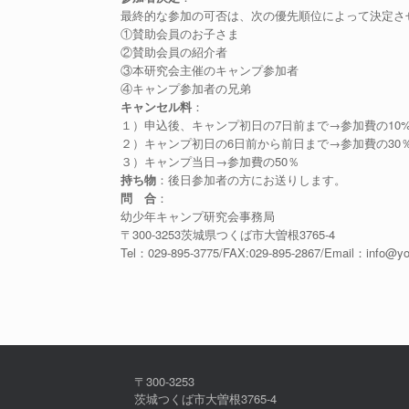
最終的な参加の可否は、次の優先順位によって決定さ
①賛助会員のお子さま
②賛助会員の紹介者
③本研究会主催のキャンプ参加者
④キャンプ参加者の兄弟
キャンセル料
：
１）申込後、キャンプ初日の7日前まで→参加費の10
２）キャンプ初日の6日前から前日まで→参加費の30
３）キャンプ当日→参加費の50％
持ち物
：後日参加者の方にお送りします。
問 合
：
幼少年キャンプ研究会事務局
〒300-3253茨城県つくば市大曽根3765-4
Tel：029-895-3775/FAX:029-895-2867/Email：info@
〒300-3253
茨城つくば市大曽根3765-4