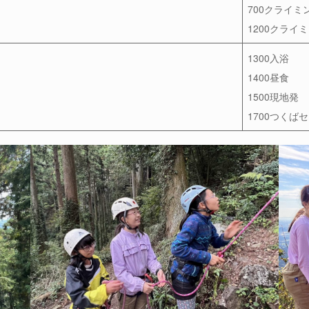
700クライミ
1200クライ
1300入浴
1400昼食
1500現地発
1700つくば