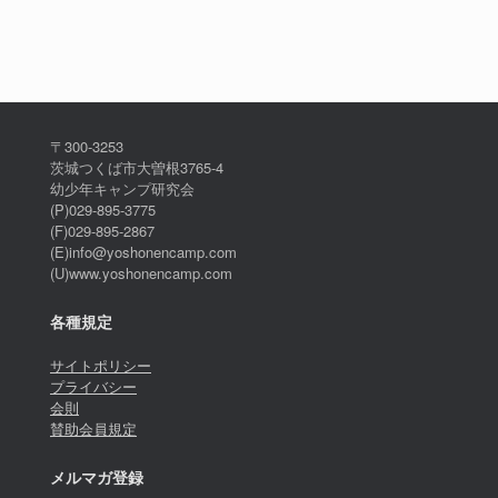
〒300-3253
茨城つくば市大曽根3765-4
幼少年キャンプ研究会
(P)029-895-3775
(F)029-895-2867
(E)info@yoshonencamp.com
(U)www.yoshonencamp.com
各種規定
サイトポリシー
プライバシー
会則
賛助会員規定
メルマガ登録