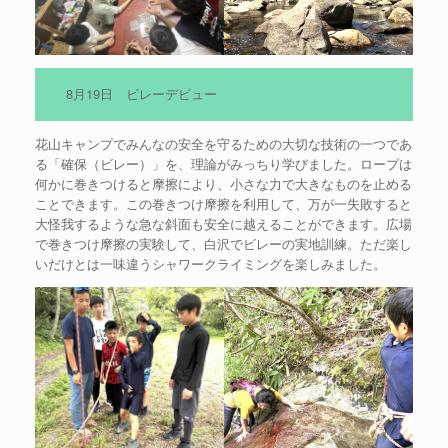
8月19日 ビレーデビュー
花山キャンプでみんなの安全を守るための大切な技術の一つであ
る「確保（ビレー）」を、理論がみっちり学びました。ロープは
何かに巻きつけると摩擦により、小さな力で大きなものを止める
ことできます。この巻きつけ摩擦を利用して、万が一失敗すると
大怪我するような急な斜面も安全に越えることができます。広場
で巻きつけ摩擦の実験して、白沢でビレーの実地訓練。ただ楽し
いだけとは一味違うシャワークライミングを楽しみました。