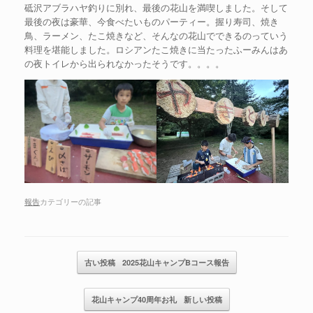
砥沢アブラハヤ釣りに別れ、最後の花山を満喫しました。そして
最後の夜は豪華、今食べたいものパーティー。握り寿司、焼き
鳥、ラーメン、たこ焼きなど、そんなの花山でできるのっていう
料理を堪能しました。ロシアンたこ焼きに当たったふーみんはあ
の夜トイレから出られなかったそうです。。。。
報告
カテゴリーの記事
記事のナビゲーション
古い投稿
2025花山キャンプBコース報告
花山キャンプ40周年お礼
新しい投稿