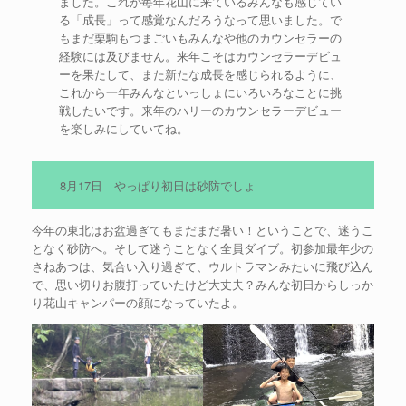
ました。これが毎年花山に来ているみんなも感じてい
る「成長」って感覚なんだろうなって思いました。で
もまだ栗駒もつまごいもみんなや他のカウンセラーの
経験には及びません。来年こそはカウンセラーデビュ
ーを果たして、また新たな成長を感じられるように、
これから一年みんなといっしょにいろいろなことに挑
戦したいです。来年のハリーのカウンセラーデビュー
を楽しみにしていてね。
8月17日 やっぱり初日は砂防でしょ
今年の東北はお盆過ぎてもまだまだ暑い！ということで、迷うこ
となく砂防へ。そして迷うことなく全員ダイブ。初参加最年少の
さねあつは、気合い入り過ぎて、ウルトラマンみたいに飛び込ん
で、思い切りお腹打っていたけど大丈夫？みんな初日からしっか
り花山キャンパーの顔になっていたよ。