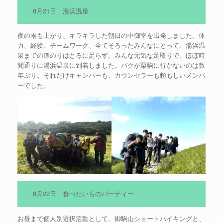
8月21日 湯浜温泉
夜の雨も上がり、キラキラした朝日の中御室を出発しました。体
力、経験、チームワーク、全てそろったみんなにとって、湯浜温
泉までの道のりはとるに足らず。みんな元気な足取りで、ほぼ時
間通りに湯浜温泉に到着しました。バクが栗駒に行かないのは数
年ぶり。それだけキャンパーも、カウンセラーも頼もしいメンバ
ーでした。
8月22日 食べたいものパーティー
お昼まで個人別選択活動として、御駒山ショートハイキングと、