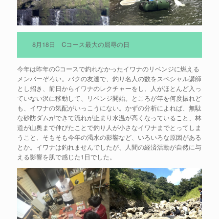
8月18日 Cコース最大の屈辱の日
今年は昨年のCコースで釣れなかったイワナのリベンジに燃える
メンバーぞろい。バクの友達で、釣り名人の数をスペシャル講師
とし招き、前日からイワナのレクチャーをし、人がほとんど入っ
ていない沢に移動して、リベンジ開始。ところが竿を何度振れど
も、イワナの気配がいっこうにない。かずの分析によれば、無駄
な砂防ダムができて流れが止まり水温が高くなっていること、林
道が山奥まで伸びたことで釣り人が小さなイワナまでとってしま
うこと、そもそも今年の渇水の影響など、いろいろな原因がある
とか。イワナは釣れませんでしたが、人間の経済活動が自然に与
える影響を肌で感じた1日でした。