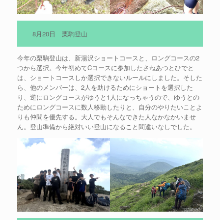
8月20日 栗駒登山
今年の栗駒登山は、新湯沢ショートコースと、ロングコースの2
つから選択。今年初めてCコースに参加したさねあつとひでと
は、ショートコースしか選択できないルールにしました。そした
ら、他のメンバーは、2人を助けるためにショートを選択した
り、逆にロングコースがゆうと1人になっちゃうので、ゆうとの
ためにロングコースに数人移動したりと、自分のやりたいことよ
りも仲間を優先する。大人でもそんなできた人なかなかいませ
ん。登山準備から絶対いい登山になること間違いなしでした。