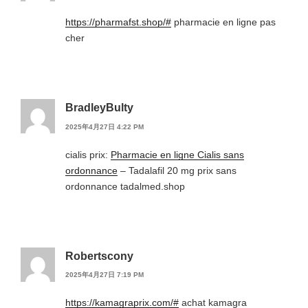
https://pharmafst.shop/#
pharmacie en ligne pas
cher
BradleyBulty
2025年4月27日 4:22 PM
cialis prix:
Pharmacie en ligne Cialis sans
ordonnance
– Tadalafil 20 mg prix sans
ordonnance tadalmed.shop
Robertscony
2025年4月27日 7:19 PM
https://kamagraprix.com/#
achat kamagra