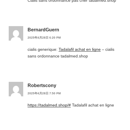
Cialis sans ordonnance pas cher tadalmed.shop
BernardGuern
2025年4月28日 6:20 PM
cialis generique:
Tadalafil achat en ligne
– cialis
sans ordonnance tadalmed.shop
Robertscony
2025年4月28日 7:50 PM
https://tadalmed.shop/#
Tadalafil achat en ligne