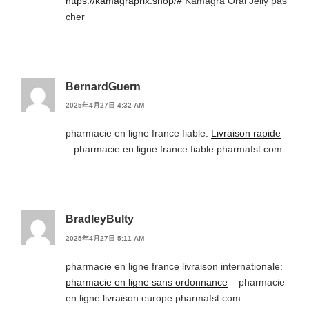
https://kamagraprix.shop/#
Kamagra Oral Jelly pas
cher
BernardGuern
2025年4月27日 4:32 AM
pharmacie en ligne france fiable:
Livraison rapide
– pharmacie en ligne france fiable pharmafst.com
BradleyBulty
2025年4月27日 5:11 AM
pharmacie en ligne france livraison internationale:
pharmacie en ligne sans ordonnance
– pharmacie
en ligne livraison europe pharmafst.com