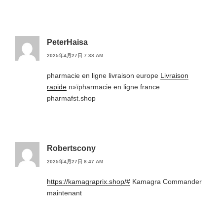
PeterHaisa
2025年4月27日 7:38 AM
pharmacie en ligne livraison europe
Livraison
rapide
п»їpharmacie en ligne france
pharmafst.shop
Robertscony
2025年4月27日 8:47 AM
https://kamagraprix.shop/#
Kamagra Commander
maintenant