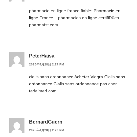
pharmacie en ligne france fiable:
Pharmacie en
ligne France
– pharmacies en ligne certifiГ©es
pharmafst.com
PeterHaisa
2025年4月28日 2:17 PM
cialis sans ordonnance
Acheter Viagra Cialis sans
ordonnance
Cialis sans ordonnance pas cher
tadalmed.com
BernardGuern
2025年4月28日 2:29 PM