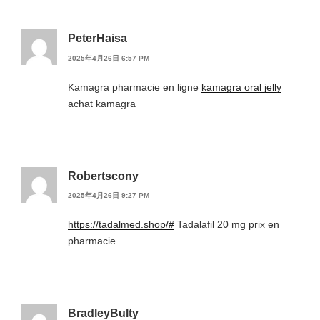
PeterHaisa
2025年4月26日 6:57 PM
Kamagra pharmacie en ligne
kamagra oral jelly
achat kamagra
Robertscony
2025年4月26日 9:27 PM
https://tadalmed.shop/#
Tadalafil 20 mg prix en
pharmacie
BradleyBulty