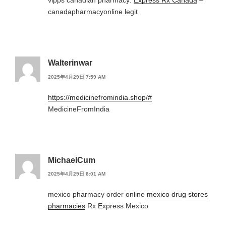
vipps canadian pharmacy:
Express Rx Canada
–
canadapharmacyonline legit
Walterinwar
2025年4月29日 7:59 AM
https://medicinefromindia.shop/#
MedicineFromIndia
MichaelCum
2025年4月29日 8:01 AM
mexico pharmacy order online
mexico drug stores
pharmacies
Rx Express Mexico