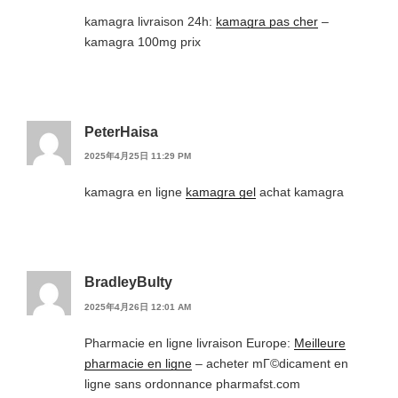
kamagra livraison 24h:
kamagra pas cher
–
kamagra 100mg prix
PeterHaisa
2025年4月25日 11:29 PM
kamagra en ligne
kamagra gel
achat kamagra
BradleyBulty
2025年4月26日 12:01 AM
Pharmacie en ligne livraison Europe:
Meilleure
pharmacie en ligne
– acheter mГ©dicament en
ligne sans ordonnance pharmafst.com