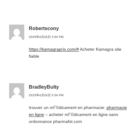
Robertscony
2025年4月26日 3:50 PM
https://kamagraprix.com/#
Acheter Kamagra site
fiable
BradleyBulty
2025年4月26日 5:56 PM
trouver un mГ©dicament en pharmacie:
pharmacie
en ligne
– acheter mГ©dicament en ligne sans
ordonnance pharmafst.com