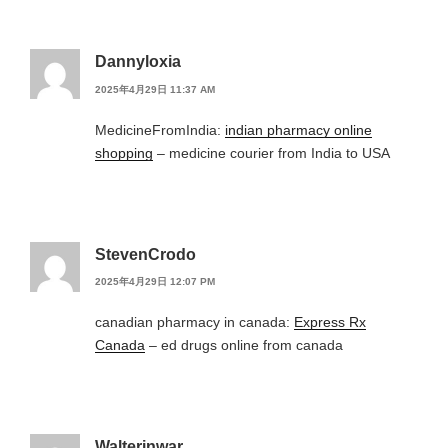
Dannyloxia
2025年4月29日 11:37 AM
MedicineFromIndia:
indian pharmacy online
shopping
– medicine courier from India to USA
StevenCrodo
2025年4月29日 12:07 PM
canadian pharmacy in canada:
Express Rx
Canada
– ed drugs online from canada
Walterinwar