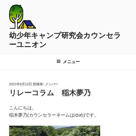
コ
ン
テ
ン
ツ
幼少年キャンプ研究会カウンセラ
へ
ーユニオン
ス
キ
ッ
メニュー
プ
投
2021年8月12日
投稿者:
メンバー
稿
リレーコラム 稲木夢乃
日:
こんにちは。
稲木夢乃(カウンセラーネームはゆめ)です。