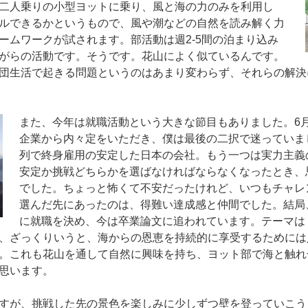
二人乗りの小型ヨットに乗り、風と海の力のみを利用し
ルできるかというもので、風や潮などの自然を読み解く力
ームワークが試されます。部活動は週2-5間の泊まり込み
がらの活動です。そうです。花山によく似ているんです。
団生活で起きる問題というのはあまり変わらず、それらの解決
また、今年は就職活動という大きな節目もありました。6
企業から内々定をいただき、僕は最後の二択で迷っていま
列で終身雇用の安定した日本の会社。もう一つは実力主義
安定か挑戦どちらかを選ばなければならなくなったとき、
でした。ちょっと怖くて不安だったけれど、いつもチャレ
選んだ先にあったのは、得難い達成感と仲間でした。結局
に就職を決め、今は卒業論文に追われています。テーマは
、ざっくりいうと、海からの恩恵を持続的に享受するためには
。これも花山を通して自然に興味を持ち、ヨット部で海と触れ
思います。
すが、挑戦した先の景色を楽しみに少しずつ壁を登っていこう