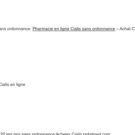
 sans ordonnance:
Pharmacie en ligne Cialis sans ordonnance
– Achat Ci
ialis en ligne
l 20 mg prix sans ordonnance
Acheter Cialis tadalmed.com