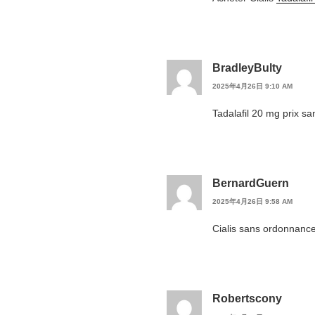
BradleyBulty
2025年4月26日 9:10 AM
Tadalafil 20 mg prix s
BernardGuern
2025年4月26日 9:58 AM
Cialis sans ordonnanc
Robertscony