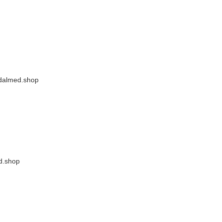
adalmed.shop
d.shop