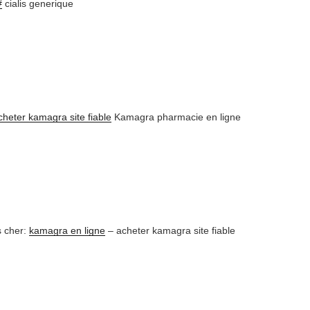
#
cialis generique
cheter kamagra site fiable
Kamagra pharmacie en ligne
s cher:
kamagra en ligne
– acheter kamagra site fiable