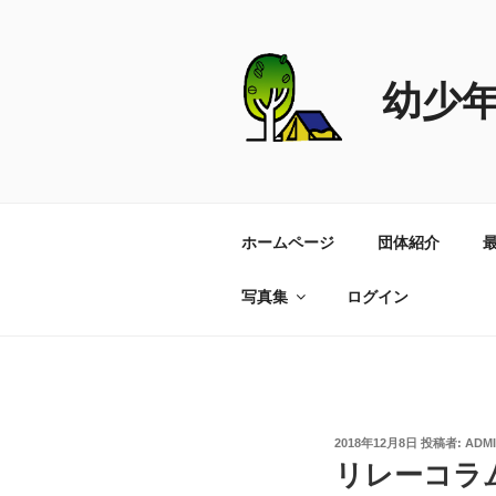
コ
ン
テ
幼少
ン
ツ
へ
ス
キ
ッ
ホームページ
団体紹介
プ
写真集
ログイン
投
2018年12月8日
投稿者:
ADM
稿
リレーコラ
日: