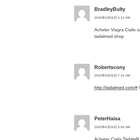
BradleyBulty
2025年4月26日 3:12 AM
Acheter Viagra Cialis
tadalmed.shop
Robertscony
2025年4月26日 7:10 AM
http://tadalmed.com/#
C
PeterHaisa
2025年4月26日 9:08 AM
Acheter Cialis
Tadalafi