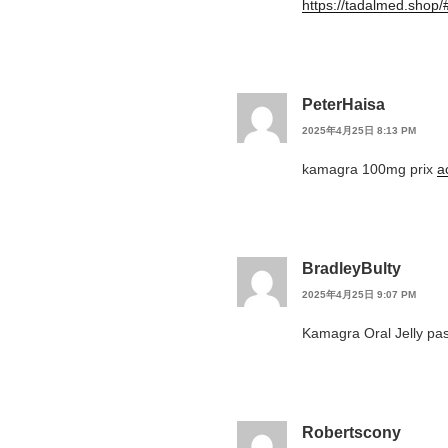
https://tadalmed.shop/
PeterHaisa
2025年4月25日 8:13 PM
kamagra 100mg prix
a
BradleyBulty
2025年4月25日 9:07 PM
Kamagra Oral Jelly pa
Robertscony