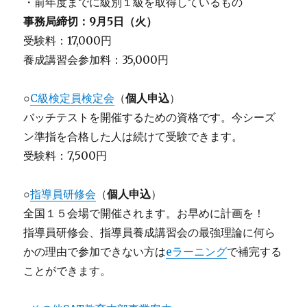
・前年度までに級別１級を取得しているもの
事務局締切：9月5日（火）
受験料：17,000円
養成講習会参加料：35,000円
○
C級検定員検定会
（
個人申込
）
バッチテストを開催するための資格です。今シーズ
ン準指を合格した人は続けて受験できます。
受験料：7,500円
○
指導員研修会
（
個人申込
）
全国１５会場で開催されます。お早めに計画を！
指導員研修会、指導員養成講習会の最強理論に何ら
かの理由で参加できない方は
eラーニング
で補完する
ことができます。