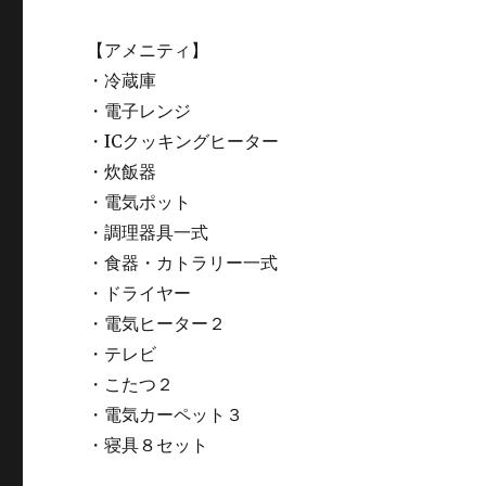
【アメニティ】
・冷蔵庫
・電子レンジ
・ICクッキングヒーター
・炊飯器
・電気ポット
・調理器具一式
・食器・カトラリー一式
・ドライヤー
・電気ヒーター２
・テレビ
・こたつ２
・電気カーペット３
・寝具８セット