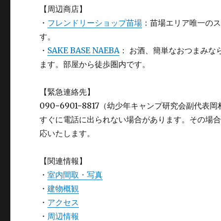
【周辺商店】
・
フレンドリーショップ苗場
：苗場エリア唯一の
す。
・
SAKE BASE NAEBA
： お酒、簡単なおつまみな
ます。部屋から徒歩圏内です。
【緊急連絡先】
090−6901−8817（幼少年キャンプ研究会副代表岡
すぐに電話に出られない場合があります。その場
応いたします。
【関連情報】
・
室内間取・写真
・
建物概観
・
アクセス
・
周辺情報