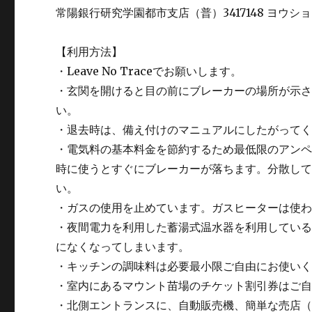
常陽銀行研究学園都市支店（普）3417148 ヨウ
【利用方法】
・Leave No Traceでお願いします。
・玄関を開けると目の前にブレーカーの場所が示
い。
・退去時は、備え付けのマニュアルにしたがって
・電気料の基本料金を節約するため最低限のアン
時に使うとすぐにブレーカーが落ちます。分散し
い。
・ガスの使用を止めています。ガスヒーターは使
・夜間電力を利用した蓄湯式温水器を利用している
になくなってしまいます。
・キッチンの調味料は必要最小限ご自由にお使い
・室内にあるマウント苗場のチケット割引券はご
・北側エントランスに、自動販売機、簡単な売店