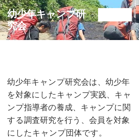
幼少年キャンプ研
ナ
コ
メニュー
ビ
ン
究会
ゲ
テ
ー
ン
ホーム
シ
ツ
ョ
へ
ン
ス
へ
キ
ス
ッ
幼少年キャンプ研究会は、幼少年
キ
プ
ッ
を対象にしたキャンプ実践、キャ
プ
ンプ指導者の養成、キャンプに関
する調査研究を行う、会員を対象
にしたキャンプ団体です。